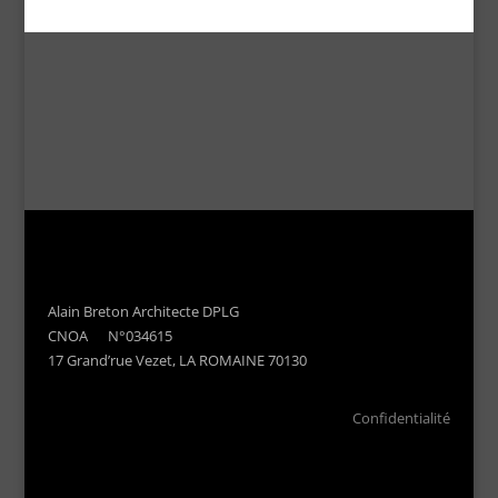
Alain Breton Architecte DPLG
CNOA N°034615
17 Grand’rue Vezet, LA ROMAINE 70130
Confidentialité