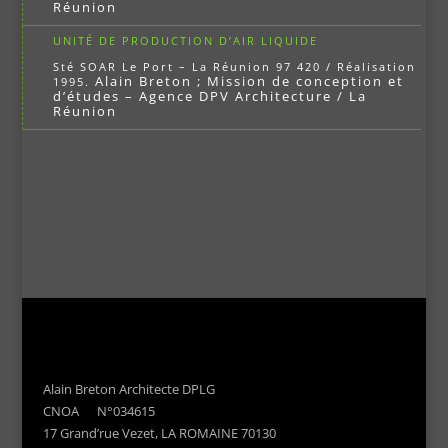
Réunion
UNITÉ DE PRODUCTION D’AIR LIQUIDE
Sté SOAR Le Port – La Réunion 97 420 / Réalisation
Alain Breton ; Mission de conception et
1995.
d’études – Agence DPV Architecture / La
Réunion
Alain Breton Architecte DPLG
CNOA N°034615
17 Grand’rue Vezet, LA ROMAINE 70130