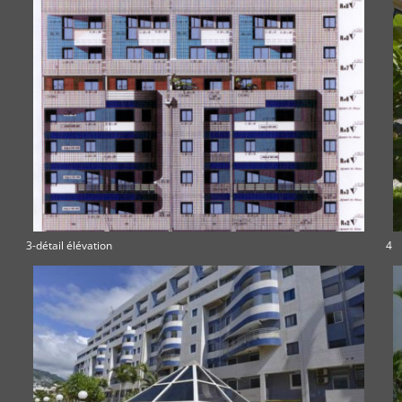
3-détail élévation
4