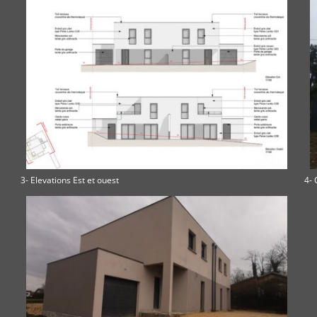
3- Elevations Est et ouest
4- 